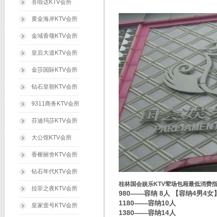
菩啦达KTV会所
黄金海岸KTV会所
金域香颂KTV会所
皇后大道KTV会所
金莎国际KTV会所
钻石皇朝KTV会所
9311商务KTV会所
芬迪玛莎KTV会所
大公馆KTV会所
香榭丽舍KTV会所
钻石年代KTV会所
桂林国会娱乐KTV荤场包厢最低消费
拉菲之夜KTV会所
980——容纳 8人 【容纳4男4女
1180——容纳10人
皇家壹号KTV会所
1380——容纳14人