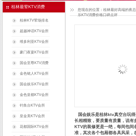
桂林最荤KTV消费
您现在的位置：
桂林最好高端的夜总
乐KTV消费价格口碑点评
桂林KTV荤场排名
超越神话KTV会所
维多利亚KTV会所
豪门夜宴KTV会所
国会至尊KTV消费
金色铭人KTV会所
国会娱乐KTV会所
金色皇都KTV会所
钓鱼台KTV会所
国会娱乐是桂林ktv真空台玩
皇金美KTV会所
长相精致，要质量有质量，说有
KTV的装修更是一绝，每间包间
花都国际KTV会所
准，其次各个包厢都各具风采，