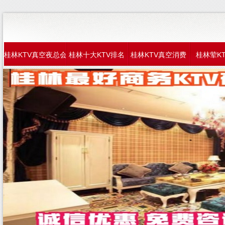
桂林KTV真空夜总会
桂林十大KTV排名
桂林KTV真空消费
桂林荤K